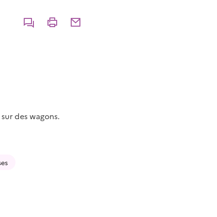
Commenter
Imprimer
Partager par courriel
 sur des wagons.
ses