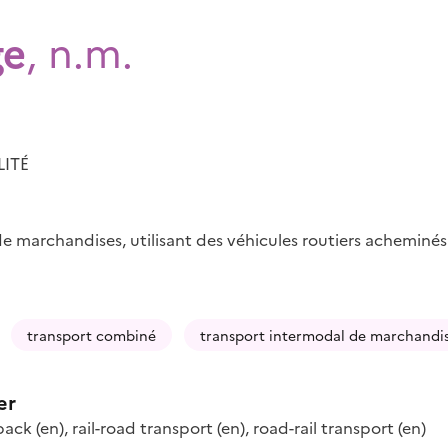
ge
, n.m.
LITÉ
e marchandises, utilisant des véhicules routiers acheminés
transport combiné
transport intermodal de marchandi
er
back
(en)
,
rail-road transport
(en)
,
road-rail transport
(en)