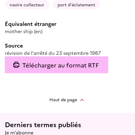
navire collecteur
port d'éclatement
Équivalent étranger
mother ship
(en)
Source
révision de l'arrêté du 23 septembre 1987
Télécharger au format RTF
Haut de page
Menu prefooter
Derniers termes publiés
Je m’abonne