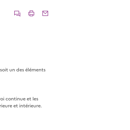
Commenter
Imprimer
Partager par courriel
, soit un des éléments
oi continue et les
ieure et intérieure.