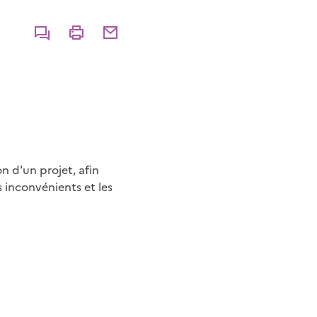
Commenter
Imprimer
Partager par courriel
n d'un projet, afin
s inconvénients et les