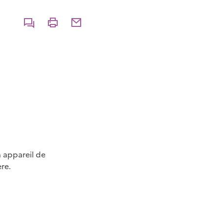
Commenter
Imprimer
Partager par courriel
n appareil de
re.