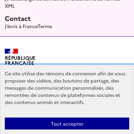
XML
Contact
J’écris à FranceTerme
RÉPUBLIQUE
FRANÇAISE
Ce site utilise des témoins de connexion afin de vous
proposer des vidéos, des boutons de partage, des
messages de communication personnalisés, des
Plan du site
Mentions légales
Qui sommes-nous ?
remontées de contenus de plateformes sociales et
Partagez votre expérience pour améliorer les services
des contenus animés et interactifs.
publics
Accessibilité : partiellement conforme
Tout accepter