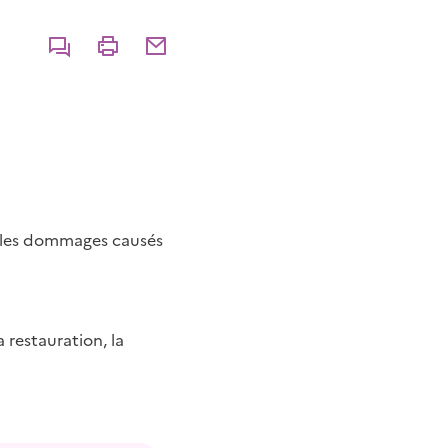
Commenter
Imprimer
Partager par courriel
 les dommages causés
 restauration, la