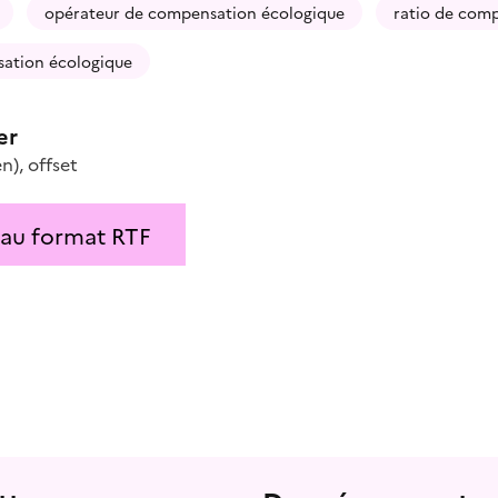
opérateur de compensation écologique
ratio de com
sation écologique
er
en)
,
offset
 au format RTF