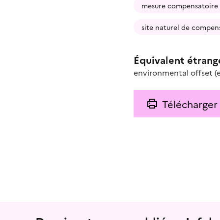
mesure compensatoire
site naturel de compen
Équivalent étrang
environmental offset
(
Télécharger
Menu prefooter