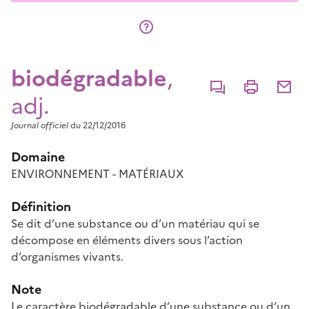
biodégradable
,
Commenter
Imprimer
Partage
adj.
Journal officiel
du 22/12/2016
Domaine
ENVIRONNEMENT - MATÉRIAUX
Définition
Se dit d’une substance ou d’un matériau qui se
décompose en éléments divers sous l’action
d’organismes vivants.
Note
Le caractère biodégradable d’une substance ou d’un