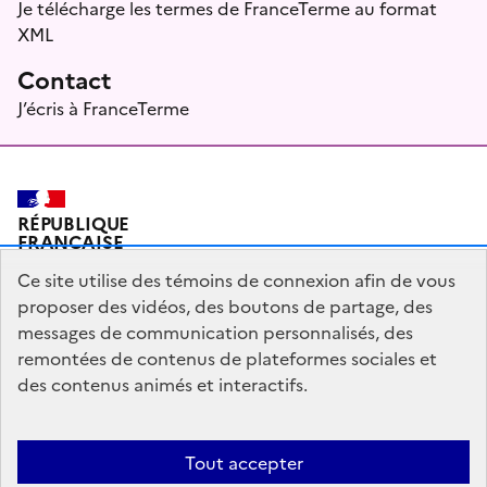
Je télécharge les termes de FranceTerme au format
XML
Contact
J’écris à FranceTerme
RÉPUBLIQUE
FRANÇAISE
Ce site utilise des témoins de connexion afin de vous
proposer des vidéos, des boutons de partage, des
messages de communication personnalisés, des
Plan du site
Mentions légales
Qui sommes-nous ?
remontées de contenus de plateformes sociales et
Partagez votre expérience pour améliorer les services
des contenus animés et interactifs.
publics
Accessibilité : partiellement conforme
Tout accepter