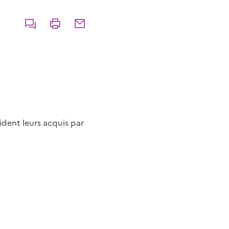
Commenter
Imprimer
Partager par courriel
ident leurs acquis par