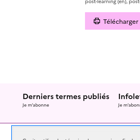
post-learning
(en)
,
post
Télécharger
Menu prefooter
Derniers termes publiés
Infole
Je m’abonne
Je m’abon