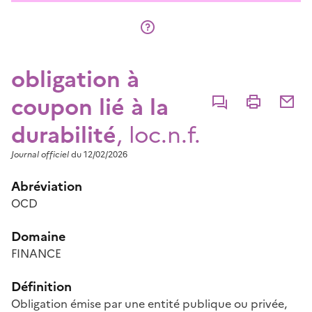
obligation à
coupon lié à la
Commenter
Imprimer
Partage
durabilité
, loc.n.f.
Journal officiel
du 12/02/2026
Abréviation
OCD
Domaine
FINANCE
Définition
Obligation émise par une entité publique ou privée,