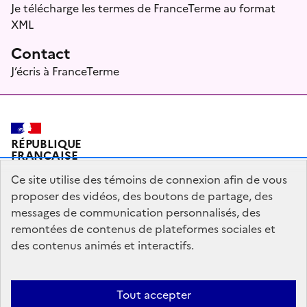
Je télécharge les termes de FranceTerme au format
XML
Contact
J’écris à FranceTerme
RÉPUBLIQUE
FRANÇAISE
Ce site utilise des témoins de connexion afin de vous
proposer des vidéos, des boutons de partage, des
messages de communication personnalisés, des
Plan du site
Mentions légales
Qui sommes-nous ?
remontées de contenus de plateformes sociales et
Partagez votre expérience pour améliorer les services
des contenus animés et interactifs.
publics
Accessibilité : partiellement conforme
Tout accepter