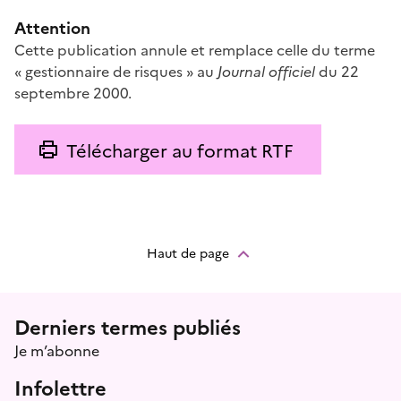
Attention
Cette publication annule et remplace celle du terme
« gestionnaire de risques » au
Journal officiel
du 22
septembre 2000.
Télécharger au format RTF
Haut de page
Menu prefooter
Derniers termes publiés
Je m’abonne
Infolettre