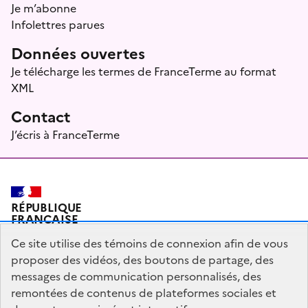
Je m’abonne
Infolettres parues
Données ouvertes
Je télécharge les termes de FranceTerme au format
XML
Contact
J’écris à FranceTerme
RÉPUBLIQUE
FRANÇAISE
Ce site utilise des témoins de connexion afin de vous
proposer des vidéos, des boutons de partage, des
messages de communication personnalisés, des
Plan du site
Mentions légales
Qui sommes-nous ?
remontées de contenus de plateformes sociales et
Partagez votre expérience pour améliorer les services