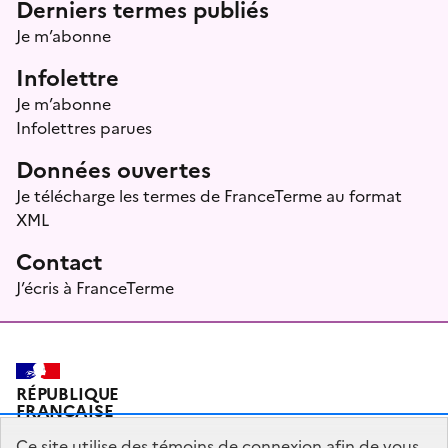
Menu prefooter
Derniers termes publiés
Je m’abonne
Infolettre
Je m’abonne
Infolettres parues
Données ouvertes
Je télécharge les termes de FranceTerme au format
XML
Contact
J’écris à FranceTerme
RÉPUBLIQUE
FRANÇAISE
Ce site utilise des témoins de connexion afin de vous