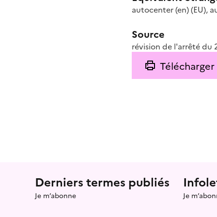
autocenter
(en)
(EU)
,
a
Source
révision de l'arrêté d
Télécharger
Menu prefooter
Derniers termes publiés
Infole
Je m’abonne
Je m’abon