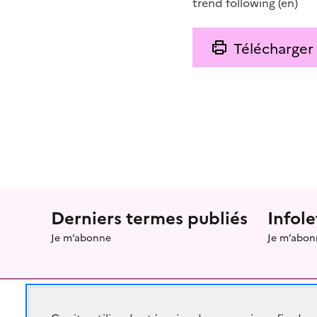
trend following
(en)
Télécharger
Menu prefooter
Derniers termes publiés
Infole
Je m’abonne
Je m’abon