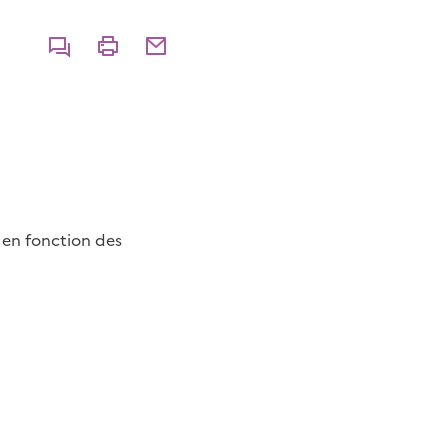
Commenter
Imprimer
Partager par courriel
 en fonction des