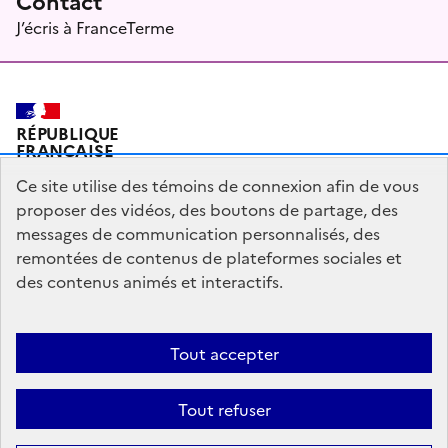
Contact
J’écris à FranceTerme
RÉPUBLIQUE
FRANÇAISE
Ce site utilise des témoins de connexion afin de vous
proposer des vidéos, des boutons de partage, des
messages de communication personnalisés, des
Plan du site
Mentions légales
Qui sommes-nous ?
remontées de contenus de plateformes sociales et
Partagez votre expérience pour améliorer les services
des contenus animés et interactifs.
publics
Accessibilité : partiellement conforme
Tout accepter
legifrance.gouv.fr
gouvernement.fr
Tout refuser