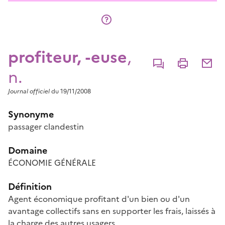
profiteur, -euse
,
Commenter
Imprimer
Partage
n.
Journal officiel
du 19/11/2008
Synonyme
passager clandestin
Domaine
ÉCONOMIE GÉNÉRALE
Définition
Agent économique profitant d'un bien ou d'un
avantage collectifs sans en supporter les frais, laissés à
la charge des autres usagers.