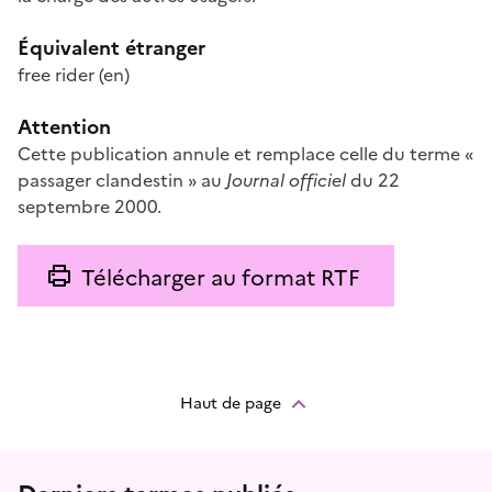
Équivalent étranger
free rider
(en)
Attention
Cette publication annule et remplace celle du terme «
passager clandestin » au
Journal officiel
du 22
septembre 2000.
Télécharger au format RTF
Haut de page
Menu prefooter