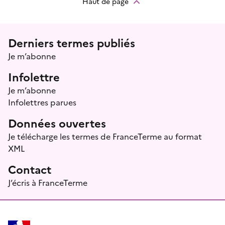
Haut de page
Menu prefooter
Derniers termes publiés
Je m’abonne
Infolettre
Je m’abonne
Infolettres parues
Données ouvertes
Je télécharge les termes de FranceTerme au format
XML
Contact
J’écris à FranceTerme