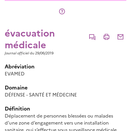
évacuation
Commenter
Imprimer
Partage
médicale
Journal officiel
du 29/06/2019
Abréviation
EVAMED
Domaine
DÉFENSE - SANTÉ ET MÉDECINE
Définition
Déplacement de personnes blessées ou malades
d’une zone d’engagement vers une installation
sanitaire, qui s’effectue sous surveillance médicale.