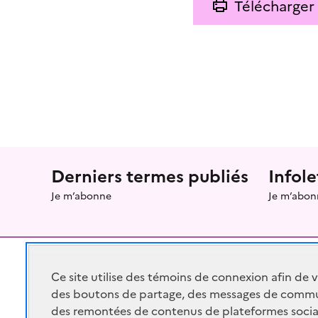
Télécharger
Menu prefooter
Derniers termes publiés
Infole
Je m’abonne
Je m’abon
Ce site utilise des témoins de connexion afin de 
des boutons de partage, des messages de commu
RÉPUBLIQUE
FRANÇAISE
des remontées de contenus de plateformes socia