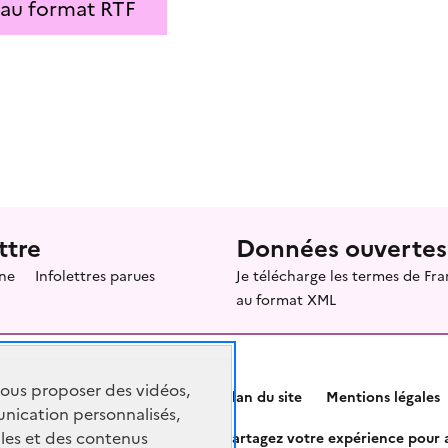
 au format RTF
ttre
Données ouvertes
ne
Infolettres parues
Je télécharge les termes de F
au format XML
vous proposer des vidéos,
Plan du site
Mentions légales
nication personnalisés,
les et des contenus
Partagez votre expérience pour a