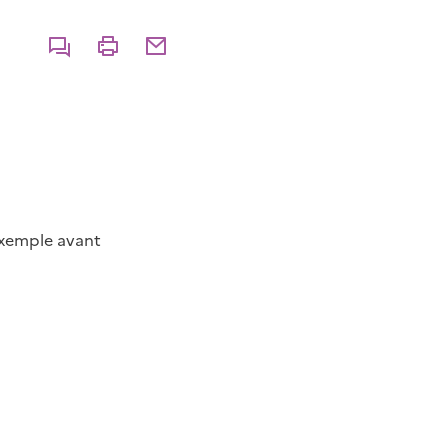
Commenter
Imprimer
Partager par courriel
exemple avant