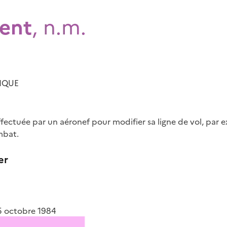
ent
, n.m.
IQUE
ctuée par un aéronef pour modifier sa ligne de vol, par 
mbat.
er
 5 octobre 1984