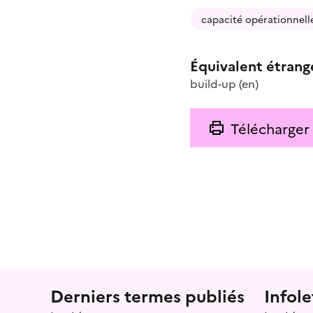
capacité opérationnell
Équivalent étrang
build-up
(en)
Télécharger
Menu prefooter
Derniers termes publiés
Infole