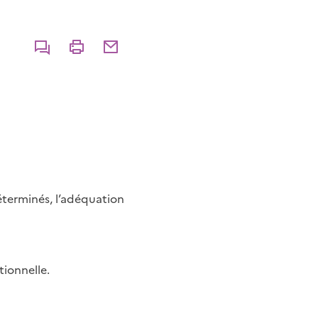
Commenter
Imprimer
Partager par courriel
éterminés, l’adéquation
tionnelle.