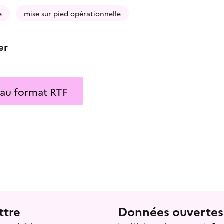
e
mise sur pied opérationnelle
er
 au format RTF
ttre
Données ouvertes