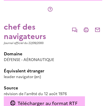
chef des
Commenter
Imprimer
Partage
navigateurs
Journal officiel
du 22/09/2000
Domaine
DÉFENSE - AÉRONAUTIQUE
Équivalent étranger
leader navigator
(en)
Source
révision de l'arrêté du 12 août 1976
Télécharger au format RTF