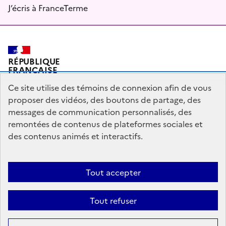
J’écris à FranceTerme
RÉPUBLIQUE
FRANÇAISE
Ce site utilise des témoins de connexion afin de vous
proposer des vidéos, des boutons de partage, des
messages de communication personnalisés, des
Plan du site
Mentions légales
Qui sommes-nous ?
remontées de contenus de plateformes sociales et
Partagez votre expérience pour améliorer les services
des contenus animés et interactifs.
publics
Accessibilité : partiellement conforme
Tout accepter
legifrance.gouv.fr
gouvernement.fr
Tout refuser
Sauf mention contraire, tous les contenus de ce site sont sous
licence