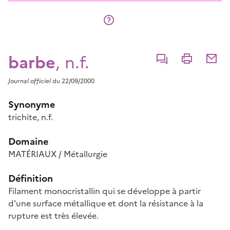
barbe
, n.f.
Commenter
Imprimer
Partage
Journal officiel
du 22/09/2000
Synonyme
trichite
, n.f.
Domaine
MATÉRIAUX / Métallurgie
Définition
Filament monocristallin qui se développe à partir
d'une surface métallique et dont la résistance à la
rupture est très élevée.