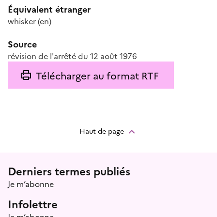
Équivalent étranger
whisker
(en)
Source
révision de l'arrêté du 12 août 1976
Télécharger au format RTF
Haut de page
Menu prefooter
Derniers termes publiés
Je m’abonne
Infolettre
Je m’abonne