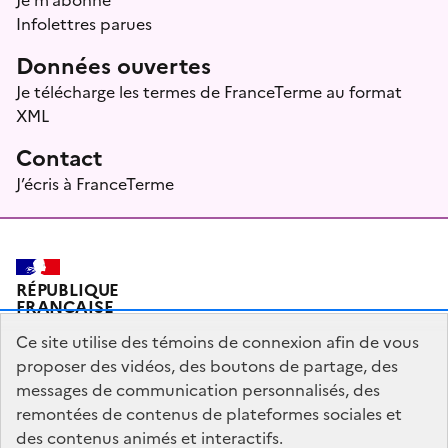
Infolettres parues
Données ouvertes
Je télécharge les termes de FranceTerme au format
XML
Contact
J’écris à FranceTerme
RÉPUBLIQUE
FRANÇAISE
Ce site utilise des témoins de connexion afin de vous
proposer des vidéos, des boutons de partage, des
messages de communication personnalisés, des
Plan du site
Mentions légales
Qui sommes-nous ?
remontées de contenus de plateformes sociales et
Partagez votre expérience pour améliorer les services
des contenus animés et interactifs.