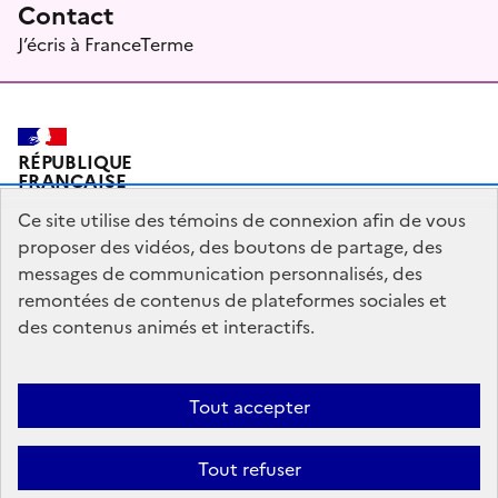
Contact
J’écris à FranceTerme
RÉPUBLIQUE
FRANÇAISE
Ce site utilise des témoins de connexion afin de vous
proposer des vidéos, des boutons de partage, des
messages de communication personnalisés, des
Plan du site
Mentions légales
Qui sommes-nous ?
remontées de contenus de plateformes sociales et
Partagez votre expérience pour améliorer les services
des contenus animés et interactifs.
publics
Accessibilité : partiellement conforme
Tout accepter
legifrance.gouv.fr
gouvernement.fr
Tout refuser