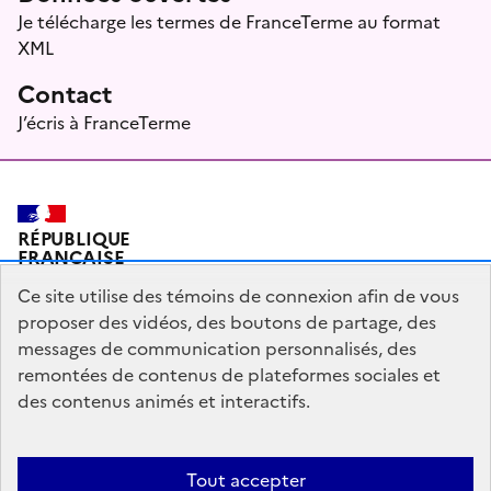
Je télécharge les termes de FranceTerme au format
XML
Contact
J’écris à FranceTerme
RÉPUBLIQUE
FRANÇAISE
Ce site utilise des témoins de connexion afin de vous
proposer des vidéos, des boutons de partage, des
messages de communication personnalisés, des
Plan du site
Mentions légales
Qui sommes-nous ?
remontées de contenus de plateformes sociales et
Partagez votre expérience pour améliorer les services
des contenus animés et interactifs.
publics
Accessibilité : partiellement conforme
Tout accepter