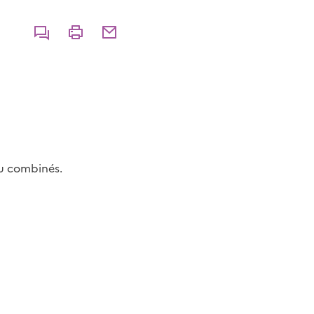
Commenter
Imprimer
Partager par courriel
ou combinés.