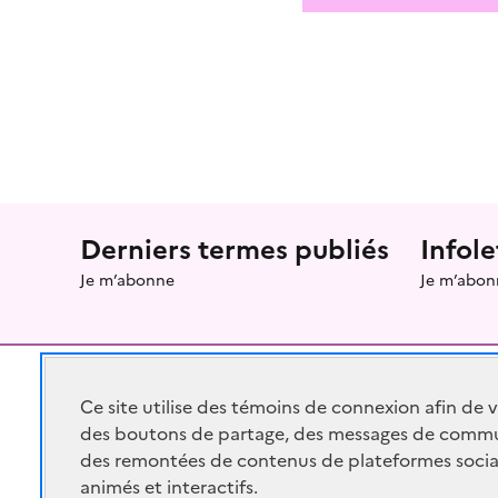
Menu prefooter
Derniers termes publiés
Infole
Je m’abonne
Je m’abon
Ce site utilise des témoins de connexion afin de 
des boutons de partage, des messages de commu
RÉPUBLIQUE
FRANÇAISE
des remontées de contenus de plateformes socia
animés et interactifs.