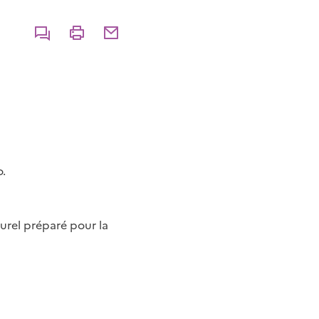
Commenter
Imprimer
Partager par courriel
o.
urel préparé pour la