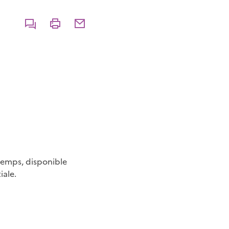
Commenter
Imprimer
Partager par courriel
 temps, disponible
iale.