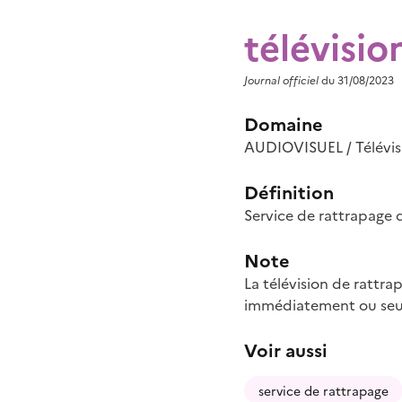
télévisio
Journal officiel
du 31/08/2023
Domaine
AUDIOVISUEL / Télévis
Définition
Service de rattrapage 
Note
La télévision de rattra
immédiatement ou seulem
Voir aussi
service de rattrapage