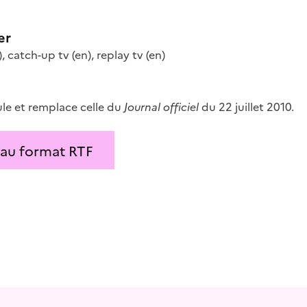
er
)
,
catch-up tv
(en)
,
replay tv
(en)
le et remplace celle du
Journal officiel
du 22 juillet 2010.
 au format RTF