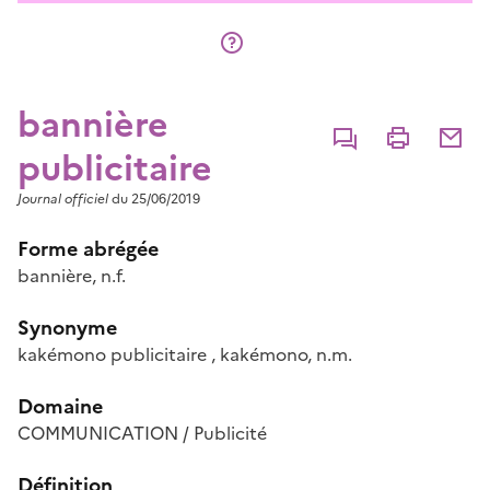
bannière
Commenter
Imprimer
Partage
publicitaire
Journal officiel
du 25/06/2019
Forme abrégée
bannière, n.f.
Synonyme
kakémono publicitaire
,
kakémono
, n.m.
Domaine
COMMUNICATION / Publicité
Définition