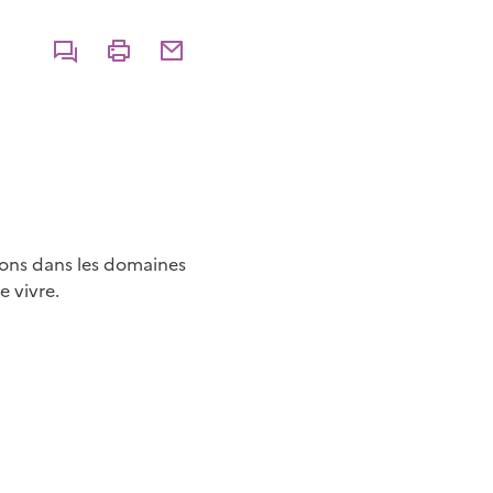
Commenter
Imprimer
Partager par courriel
ions dans les domaines
e vivre.