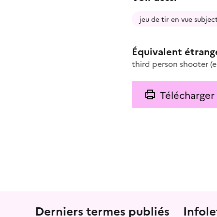
jeu de tir en vue subjec
Équivalent étrang
third person shooter
(e
Télécharger
Menu prefooter
Derniers termes publiés
Infole