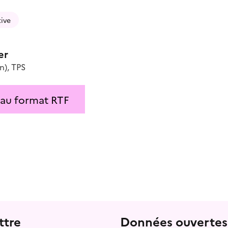
tive
er
n)
,
TPS
 au format RTF
ttre
Données ouvertes