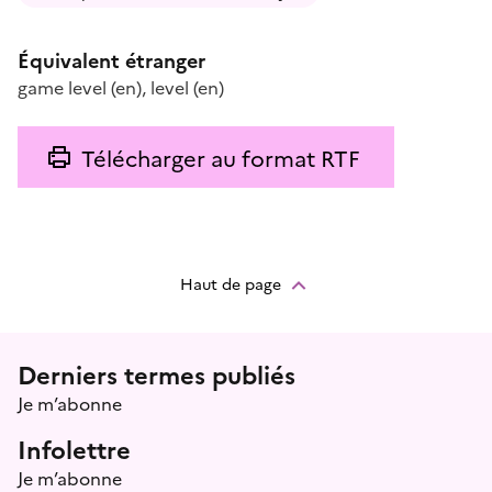
Équivalent étranger
game level
(en)
,
level
(en)
Télécharger au format RTF
Haut de page
Menu prefooter
Derniers termes publiés
Je m’abonne
Infolettre
Je m’abonne