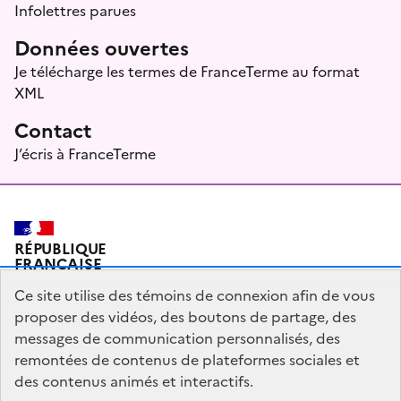
Infolettres parues
Données ouvertes
Je télécharge les termes de FranceTerme au format
XML
Contact
J’écris à FranceTerme
RÉPUBLIQUE
FRANÇAISE
Ce site utilise des témoins de connexion afin de vous
proposer des vidéos, des boutons de partage, des
messages de communication personnalisés, des
Plan du site
Mentions légales
Qui sommes-nous ?
remontées de contenus de plateformes sociales et
Partagez votre expérience pour améliorer les services
des contenus animés et interactifs.
publics