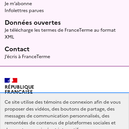
Je m’abonne
Infolettres parues
Données ouvertes
Je télécharge les termes de FranceTerme au format
XML
Contact
J’écris à FranceTerme
RÉPUBLIQUE
FRANÇAISE
Ce site utilise des témoins de connexion afin de vous
proposer des vidéos, des boutons de partage, des
messages de communication personnalisés, des
Plan du site
Mentions légales
Qui sommes-nous ?
remontées de contenus de plateformes sociales et
Partagez votre expérience pour améliorer les services