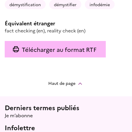
démystification
démystifier
infodémie
Équivalent étranger
fact checking
(en)
,
reality check
(en)
Télécharger au format RTF
Haut de page
Menu prefooter
Derniers termes publiés
Je m’abonne
Infolettre