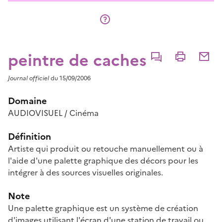
peintre de caches
Commenter
Imprimer
Partage
Journal officiel
du 15/09/2006
Domaine
AUDIOVISUEL / Cinéma
Définition
Artiste qui produit ou retouche manuellement ou à
l'aide d'une palette graphique des décors pour les
intégrer à des sources visuelles originales.
Note
Une palette graphique est un système de création
d'images utilisant l'écran d'une station de travail ou