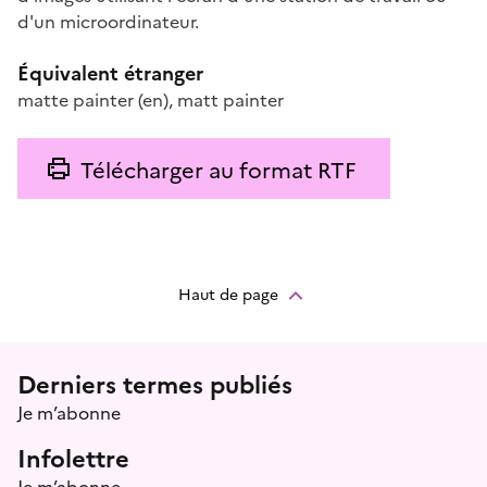
d'un microordinateur.
Équivalent étranger
matte painter
(en)
,
matt painter
Télécharger au format RTF
Haut de page
Menu prefooter
Derniers termes publiés
Je m’abonne
Infolettre
Je m’abonne