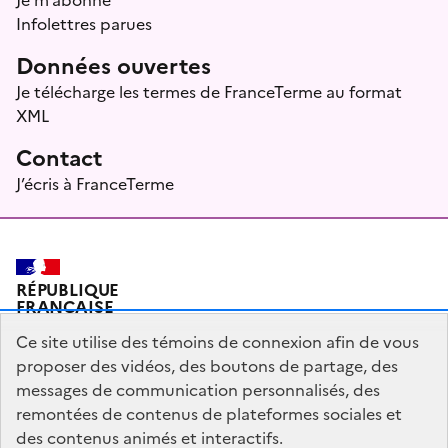
Infolettres parues
Données ouvertes
Je télécharge les termes de FranceTerme au format
XML
Contact
J’écris à FranceTerme
RÉPUBLIQUE
FRANÇAISE
Ce site utilise des témoins de connexion afin de vous
proposer des vidéos, des boutons de partage, des
messages de communication personnalisés, des
Plan du site
Mentions légales
Qui sommes-nous ?
remontées de contenus de plateformes sociales et
Partagez votre expérience pour améliorer les services
des contenus animés et interactifs.