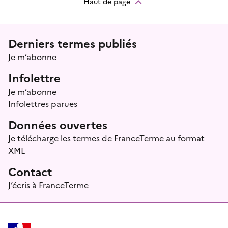
Haut de page
Menu prefooter
Derniers termes publiés
Je m’abonne
Infolettre
Je m’abonne
Infolettres parues
Données ouvertes
Je télécharge les termes de FranceTerme au format
XML
Contact
J’écris à FranceTerme