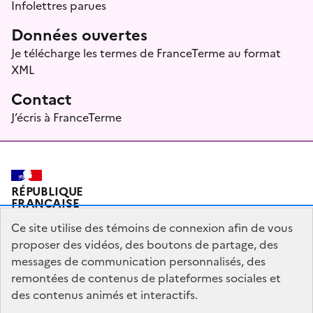
Infolettres parues
Données ouvertes
Je télécharge les termes de FranceTerme au format
XML
Contact
J’écris à FranceTerme
RÉPUBLIQUE
FRANÇAISE
Ce site utilise des témoins de connexion afin de vous
proposer des vidéos, des boutons de partage, des
messages de communication personnalisés, des
Plan du site
Mentions légales
Qui sommes-nous ?
remontées de contenus de plateformes sociales et
Partagez votre expérience pour améliorer les services
des contenus animés et interactifs.
publics