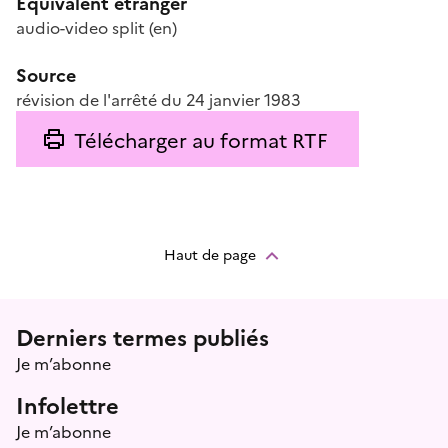
Équivalent étranger
audio-video split
(en)
Source
révision de l'arrêté du 24 janvier 1983
Télécharger au format RTF
Haut de page
Menu prefooter
Derniers termes publiés
Je m’abonne
Infolettre
Je m’abonne