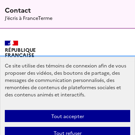
Contact
J’écris à FranceTerme
RÉPUBLIQUE
FRANÇAISE
Ce site utilise des témoins de connexion afin de vous
proposer des vidéos, des boutons de partage, des
messages de communication personnalisés, des
Plan du site
Mentions légales
Qui sommes-nous ?
remontées de contenus de plateformes sociales et
Partagez votre expérience pour améliorer les services
des contenus animés et interactifs.
publics
Accessibilité : partiellement conforme
Tout accepter
legifrance.gouv.fr
gouvernement.fr
Tout refuser