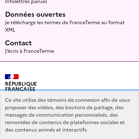
Infolettres parues
Données ouvertes
Je télécharge les termes de FranceTerme au format
XML
Contact
J’écris à FranceTerme
RÉPUBLIQUE
FRANÇAISE
Ce site utilise des témoins de connexion afin de vous
proposer des vidéos, des boutons de partage, des
messages de communication personnalisés, des
Plan du site
Mentions légales
Qui sommes-nous ?
remontées de contenus de plateformes sociales et
Partagez votre expérience pour améliorer les services
des contenus animés et interactifs.
publics