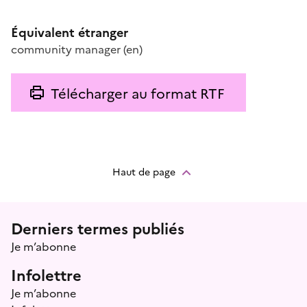
Équivalent étranger
community manager
(en)
Télécharger au format RTF
Haut de page
Menu prefooter
Derniers termes publiés
Je m’abonne
Infolettre
Je m’abonne