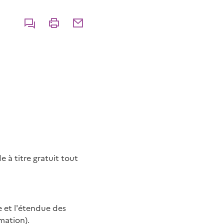
Commenter
Imprimer
Partager par courriel
à titre gratuit tout
e et l'étendue des
mation).