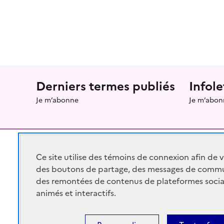
Menu prefooter
Derniers termes publiés
Infole
Je m’abonne
Je m’abon
Ce site utilise des témoins de connexion afin de 
des boutons de partage, des messages de commu
RÉPUBLIQUE
FRANÇAISE
des remontées de contenus de plateformes socia
animés et interactifs.