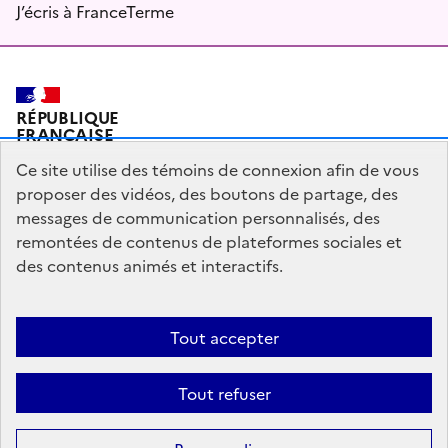
J’écris à FranceTerme
RÉPUBLIQUE
FRANÇAISE
Ce site utilise des témoins de connexion afin de vous
proposer des vidéos, des boutons de partage, des
messages de communication personnalisés, des
Plan du site
Mentions légales
Qui sommes-nous ?
remontées de contenus de plateformes sociales et
Partagez votre expérience pour améliorer les services
des contenus animés et interactifs.
publics
Accessibilité : partiellement conforme
Tout accepter
legifrance.gouv.fr
gouvernement.fr
Tout refuser
Sauf mention contraire, tous les contenus de ce site sont sous
licence