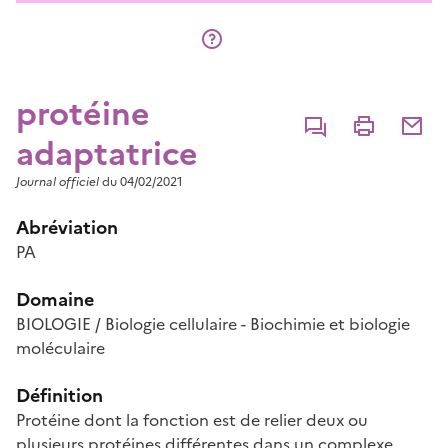
protéine
Commenter
Imprimer
Partage
adaptatrice
Journal officiel
du 04/02/2021
Abréviation
PA
Domaine
BIOLOGIE / Biologie cellulaire - Biochimie et biologie
moléculaire
Définition
Protéine dont la fonction est de relier deux ou
plusieurs protéines différentes dans un complexe