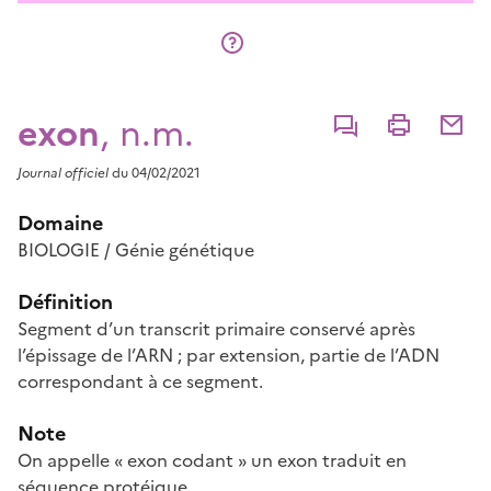
exon
, n.m.
Commenter
Imprimer
Partage
Journal officiel
du 04/02/2021
Domaine
BIOLOGIE / Génie génétique
Définition
Segment d’un transcrit primaire conservé après
l’épissage de l’ARN ; par extension, partie de l’ADN
correspondant à ce segment.
Note
On appelle « exon codant » un exon traduit en
séquence protéique.