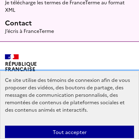
Je télécharge les termes de FranceTerme au format
XML
Contact
J’écris à FranceTerme
RÉPUBLIQUE
FRANÇAISE
Ce site utilise des témoins de connexion afin de vous
proposer des vidéos, des boutons de partage, des
messages de communication personnalisés, des
Plan du site
Mentions légales
Qui sommes-nous ?
remontées de contenus de plateformes sociales et
Partagez votre expérience pour améliorer les services
des contenus animés et interactifs.
publics
Accessibilité : partiellement conforme
Tout accepter