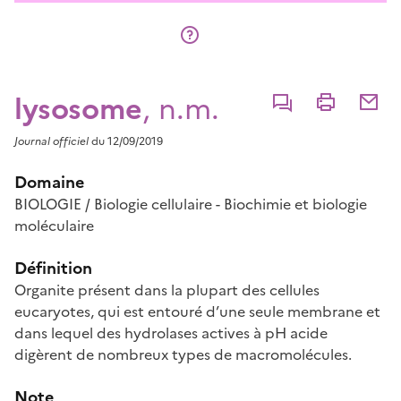
lysosome
, n.m.
Commenter
Imprimer
Partage
Journal officiel
du 12/09/2019
Domaine
BIOLOGIE / Biologie cellulaire - Biochimie et biologie
moléculaire
Définition
Organite présent dans la plupart des cellules
eucaryotes, qui est entouré d’une seule membrane et
dans lequel des hydrolases actives à pH acide
digèrent de nombreux types de macromolécules.
Note