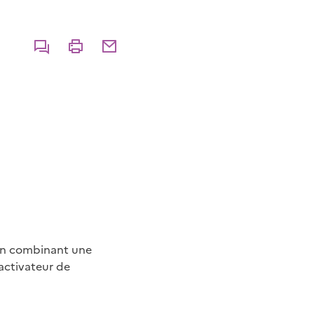
Commenter
Imprimer
Partager par courriel
e en combinant une
activateur de