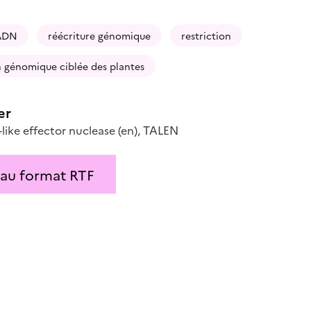
'ADN
réécriture génomique
restriction
n génomique ciblée des plantes
er
-like effector nuclease
(en)
,
TALEN
 au format RTF