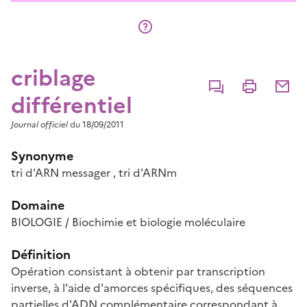
criblage
Commenter
Imprimer
Partage
différentiel
Journal officiel
du 18/09/2011
Synonyme
tri d'ARN messager
,
tri d'ARNm
Domaine
BIOLOGIE / Biochimie et biologie moléculaire
Définition
Opération consistant à obtenir par transcription
inverse, à l'aide d'amorces spécifiques, des séquences
partielles d'ADN complémentaire correspondant à