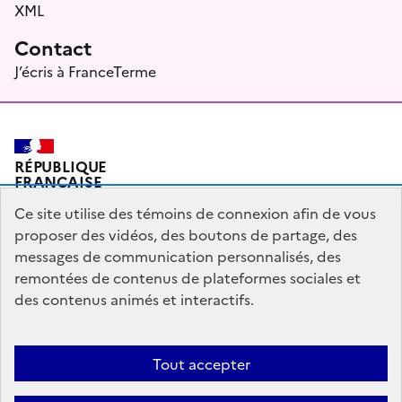
XML
Contact
J’écris à FranceTerme
RÉPUBLIQUE
FRANÇAISE
Ce site utilise des témoins de connexion afin de vous
proposer des vidéos, des boutons de partage, des
messages de communication personnalisés, des
Plan du site
Mentions légales
Qui sommes-nous ?
remontées de contenus de plateformes sociales et
Partagez votre expérience pour améliorer les services
des contenus animés et interactifs.
publics
Accessibilité : partiellement conforme
Tout accepter