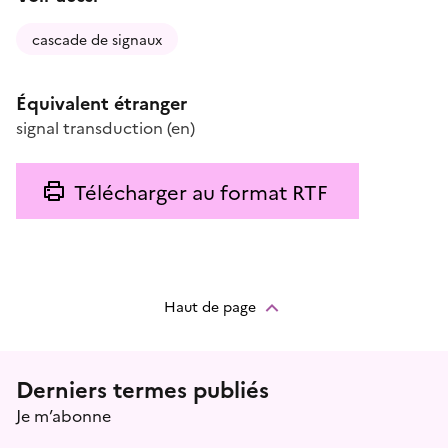
cascade de signaux
Équivalent étranger
signal transduction
(en)
Télécharger au format RTF
Haut de page
Menu prefooter
Derniers termes publiés
Je m’abonne