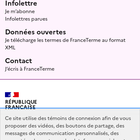
Infolettre
Je m’abonne
Infolettres parues
Données ouvertes
Je télécharge les termes de FranceTerme au format
XML
Contact
J’écris à FranceTerme
RÉPUBLIQUE
FRANÇAISE
Ce site utilise des témoins de connexion afin de vous
proposer des vidéos, des boutons de partage, des
messages de communication personnalisés, des
Plan du site
Mentions légales
Qui sommes-nous ?