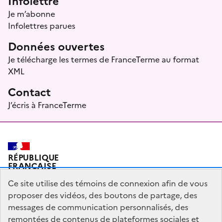
Infolettre
Je m’abonne
Infolettres parues
Données ouvertes
Je télécharge les termes de FranceTerme au format
XML
Contact
J’écris à FranceTerme
RÉPUBLIQUE
FRANÇAISE
Ce site utilise des témoins de connexion afin de vous
proposer des vidéos, des boutons de partage, des
messages de communication personnalisés, des
Plan du site
Mentions légales
Qui sommes-nous ?
remontées de contenus de plateformes sociales et