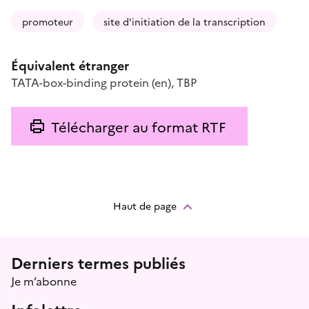
promoteur
site d'initiation de la transcription
Équivalent étranger
TATA-box-binding protein
(en)
,
TBP
Télécharger au format RTF
Haut de page
Menu prefooter
Derniers termes publiés
Je m’abonne