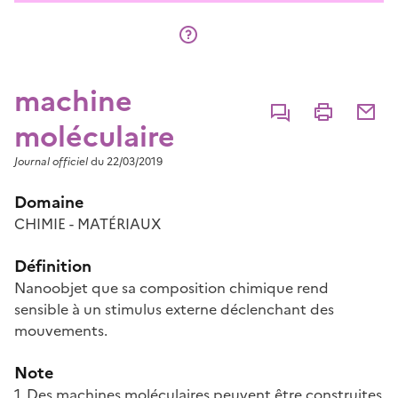
machine
Commenter
Imprimer
Partage
moléculaire
Journal officiel
du 22/03/2019
Domaine
CHIMIE - MATÉRIAUX
Définition
Nanoobjet que sa composition chimique rend
sensible à un stimulus externe déclenchant des
mouvements.
Note
1. Des machines moléculaires peuvent être construites