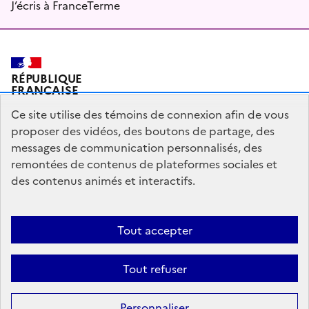
J’écris à FranceTerme
RÉPUBLIQUE
FRANÇAISE
Ce site utilise des témoins de connexion afin de vous
proposer des vidéos, des boutons de partage, des
messages de communication personnalisés, des
Plan du site
Mentions légales
Qui sommes-nous ?
remontées de contenus de plateformes sociales et
Partagez votre expérience pour améliorer les services
des contenus animés et interactifs.
publics
Accessibilité : partiellement conforme
Tout accepter
legifrance.gouv.fr
gouvernement.fr
Tout refuser
Sauf mention contraire, tous les contenus de ce site sont sous
licence
Personnaliser