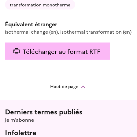
transformation monotherme
Équivalent étranger
isothermal change
(en)
,
isothermal transformation
(en)
Télécharger au format RTF
Haut de page
Menu prefooter
Derniers termes publiés
Je m’abonne
Infolettre