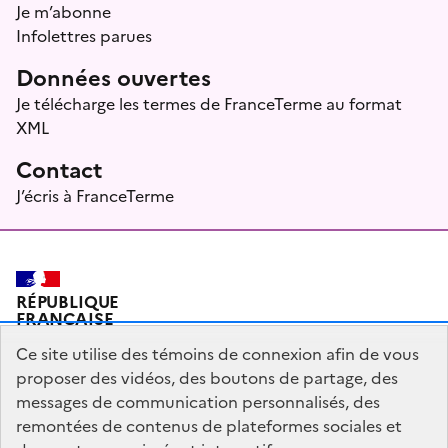
Je m’abonne
Infolettres parues
Données ouvertes
Je télécharge les termes de FranceTerme au format
XML
Contact
J’écris à FranceTerme
RÉPUBLIQUE
FRANÇAISE
Ce site utilise des témoins de connexion afin de vous
proposer des vidéos, des boutons de partage, des
messages de communication personnalisés, des
Plan du site
Mentions légales
Qui sommes-nous ?
remontées de contenus de plateformes sociales et
Partagez votre expérience pour améliorer les services